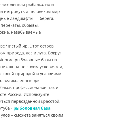
еликолепная рыбалка, но и
ки нетронутый человеком мир
дные ландшафты — берега,
 перекаты, обрывы,
ркие, незабываемые
ве Чистый Яр. Этот остров,
м природа, лес и луга. Вокруг
Многие рыболовные базы на
уникальна по своим условиям и,
а своей природой и условиями
то великолепные для
ыбаков-профессионалов, так и
сте России. Используйте
иться первозданной красотой.
хтуба -
рыболовная база
 улов – сможете заняться своим