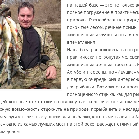
на нашей базе — это не только в
полное погружение в практичес
природы. Разнообразные приро
покрытые лесом, речные поймы,
живописные излучины оставят я
впечатления.
Наша база расположена на остро
практически нетронутая человеко
живописные речные просторы. 
Ахтубе интересны, но «Ивушка» 
в первую очередь, она интересн
для рыбалки. Возможности прос
полноценного отдыха, как для р
дей, которые хотят отлично отдохнуть в экологически чистом ме
сную возможность отдохнуть на природе, порыбачить и наслад
м услугам отличные условия для рыбалки, которыми славится А
а» одно из самых лучших мест на этой реке. Вас ждет отличный
м делом.