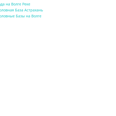
да на Волге Реке
оловная База Астрахань
оловные Базы на Волге