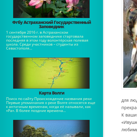
Фгбу Астраханский Государственный
Заповедник
1 сентября 2016 г. в Астраханском
государственном заповеднике стартовала
последняя в этом году волонтёрская полевая
школа. Среди участников – студенты из
Севастополя...
Карта Волги
Поиск по сайту Происхождение названия реки
для лю
Первые упоминания о реке Волге относятся еще
к античным временам, когда её называли, как
прекра
«Ра». В более поздние времена...
К ваши
«Ивушк
любимы