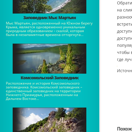
Обрати
на сли
разноо
Заповедник Мыс Мартьян
Мыс Мартьян, расположенный на Южном берегу
встрети
Крыма, является одновременно уникальным
природным образованием – скалой, которая
доступ
была в незапамятные времена отторгнута...
доступ
популя
чтобы 
где луч
Источн
Комсомольский Заповедник
Расположение и история Комсомольского
заповедника. Комсомольский заповедник –
единственный заповедник на территории
Нижнего Приамурья, расположенным на
Дальнем Востоке...
Похож