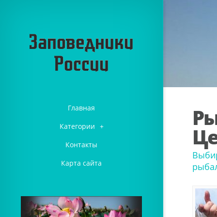
Главная
Ры
Категории
+
Ц
Контакты
Выбир
Карта сайта
рыбал