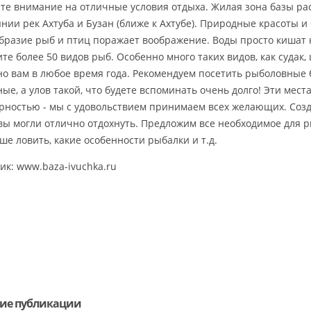
те внимание на отличные условия отдыха. Жилая зона базы ра
янии рек Ахтуба и Бузан (ближе к Ахтубе). Природные красоты 
бразие рыб и птиц поражает воображение. Воды просто кишат 
те более 50 видов рыб. Особенно много таких видов, как судак, щ
но вам в любое время года. Рекомендуем посетить рыболовные 
ные, а улов такой, что будете вспоминать очень долго! Эти мес
рностью - мы с удовольствием принимаем всех желающих. Созда
вы могли отлично отдохнуть. Предложим все необходимое для р
ше ловить, какие особенности рыбалки и т.д.
ик: www.baza-ivuchka.ru
ие публикации