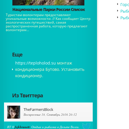
Горо
Национальные Парки России Список
Рыб
Туристам-волонтерам предоставляют
Рыб
уникальные возможности. // Как сообщает Центр
экологических путешествий, самая
распространенная работа, которую предлагают
волонтерам...
Еще
https://teploholod.su
монтаж
кондиционера Бутово. Установить
кондиционер.
Из Твиттера
TheFarmersBlock
Воскресенье 18, Сентябрь 2016 20:12
RT @
fejkbrunett:
Отдых и рыбалка в Дельте Волги.