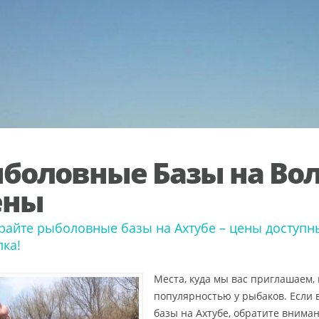
боловные Базы на Вол
ены
айте рыболовные базы на Ахтубе – цены доступн
ка!
Места, куда мы вас приглашаем,
популярностью у рыбаков. Если
базы на Ахтубе, обратите внима