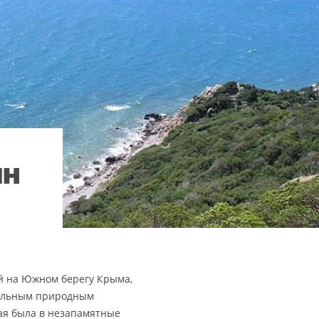
ян
 на Южном берегу Крыма,
кальным природным
рая была в незапамятные