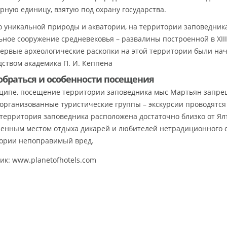
урную единицу, взятую под охрану государства.
 уникальной природы и акватории, на территории заповедник
ьное сооружение средневековья – развалины построенной в XIII-
Первые археологические раскопки на этой территории были нач
дством академика П. И. Кеппена
обраться и особенности посещения
ципе, посещение территории заповедника мыс Мартьян запре
 организованные туристические группы – экскурсии проводятся 
 территория заповедника расположена достаточно близко от Ял
енным местом отдыха дикарей и любителей нетрадиционного о
ории непоправимый вред.
ик: www.planetofhotels.com