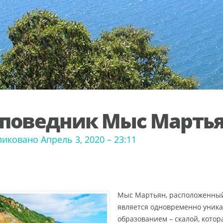
поведник Мыс Марть
иковано Апрель 3, 2020 – 23:11
Мыс Мартьян, расположенный
является одновременно уни
образованием – скалой, кото