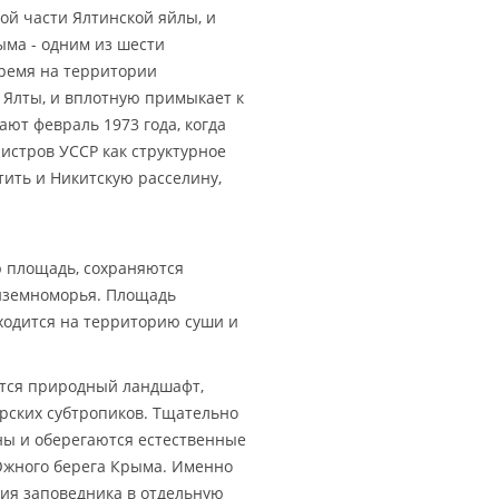
ой части Ялтинской яйлы, и
ма - одним из шести
ремя на территории
 Ялты, и вплотную примыкает к
ают февраль 1973 года, когда
истров УССР как структурное
тить и Никитскую расселину,
ю площадь, сохраняются
иземноморья. Площадь
иходится на территорию суши и
тся природный ландшафт,
рских субтропиков. Тщательно
ны и оберегаются естественные
Южного берега Крыма. Именно
ия заповедника в отдельную