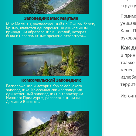
структ
Помимо
Заповедник Мыс Мартьян
уникал
Мыс Мартьян, расположенный на Южном берегу
Крыма, является одновременно уникальным
Кале. 
природным образованием – скалой, которая
была в незапамятные времена отторгнута...
руково
Как д
В прин
только
менее,
излюбл
Комсомольский Заповедник
террит
Расположение и история Комсомольского
заповедника. Комсомольский заповедник –
единственный заповедник на территории
Источн
Нижнего Приамурья, расположенным на
Дальнем Востоке...