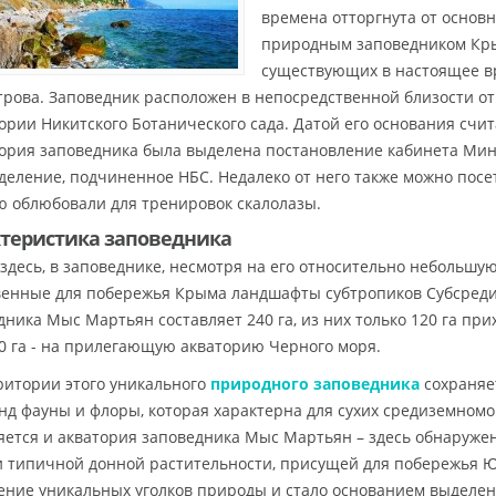
времена отторгнута от основн
природным заповедником Кры
существующих в настоящее в
трова. Заповедник расположен в непосредственной близости от
ории Никитского Ботанического сада. Датой его основания счит
ория заповедника была выделена постановление кабинета Мин
деление, подчиненное НБС. Недалеко от него также можно посе
ю облюбовали для тренировок скалолазы.
теристика заповедника
 здесь, в заповеднике, несмотря на его относительно небольшу
венные для побережья Крыма ландшафты субтропиков Субсред
дника Мыс Мартьян составляет 240 га, из них только 120 га пр
0 га - на прилегающую акваторию Черного моря.
ритории этого уникального
природного заповедника
сохраняе
нд фауны и флоры, которая характерна для сухих средиземномо
яется и акватория заповедника Мыс Мартьян – здесь обнаруже
и типичной донной растительности, присущей для побережья 
ение уникальных уголков природы и стало основанием выделен