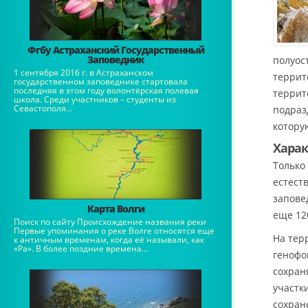
Фгбу Астраханский Государственный
Заповедник
полуос
1 сентября 2016 г. в Астраханском
террит
государственном заповеднике стартовала
последняя в этом году волонтёрская полевая
террит
школа. Среди участников – студенты из
Севастополя...
подраз
котору
Харак
Только
естест
запове
Карта Волги
еще 12
Поиск по сайту Происхождение названия реки
Первые упоминания о реке Волге относятся еще
На тер
к античным временам, когда её называли, как
«Ра». В более поздние времена...
генофо
сохран
участк
сохран