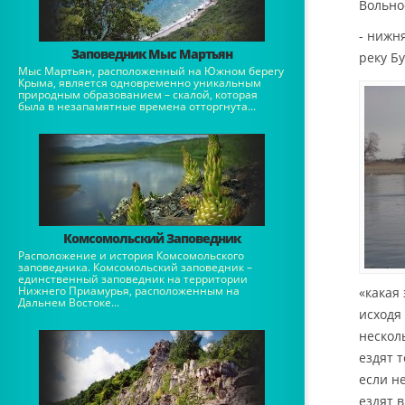
Вольное
- нижня
Заповедник Мыс Мартьян
реку Б
Мыс Мартьян, расположенный на Южном берегу
Крыма, является одновременно уникальным
природным образованием – скалой, которая
была в незапамятные времена отторгнута...
Комсомольский Заповедник
Расположение и история Комсомольского
заповедника. Комсомольский заповедник –
единственный заповедник на территории
Нижнего Приамурья, расположенным на
«какая
Дальнем Востоке...
исходя
нескол
ездят 
если н
ездят 