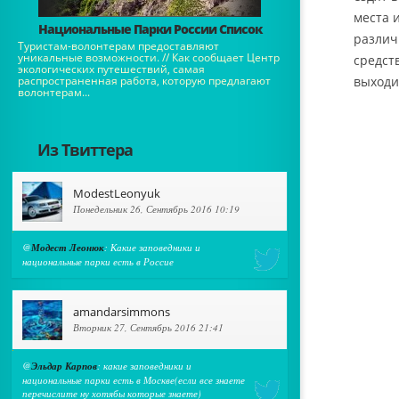
места 
Национальные Парки России Список
различн
Туристам-волонтерам предоставляют
уникальные возможности. // Как сообщает Центр
средст
экологических путешествий, самая
распространенная работа, которую предлагают
выходи
волонтерам...
Из Твиттера
ModestLeonyuk
Понедельник 26, Сентябрь 2016 10:19
@
Модест Леонюк
: Какие заповедники и
национальные парки есть в Россие
amandarsimmons
Вторник 27, Сентябрь 2016 21:41
@
Эльдар Карпов
: какие заповедники и
национальные парки есть в Москве(если все знаете
перечислите ну хотябы которые знаете)