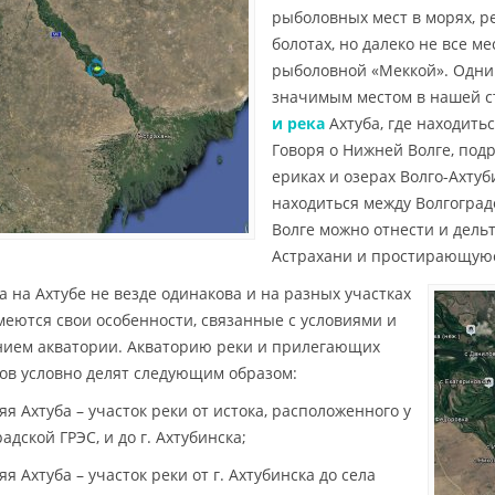
рыболовных мест в морях, ре
болотах, но далеко не все м
рыболовной «Меккой». Одни
значимым местом в нашей с
и река
Ахтуба, где находить
Говоря о Нижней Волге, под
ериках и озерах Волго-Ахту
находиться между Волгоград
Волге можно отнести и дель
Астрахани и простирающуюс
а на Ахтубе не везде одинакова и на разных участках
меются свои особенности, связанные с условиями и
нием акватории. Акваторию реки и прилегающих
ов условно делят следующим образом:
яя Ахтуба – участок реки от истока, расположенного у
адской ГРЭС, и до г. Ахтубинска;
яя Ахтуба – участок реки от г. Ахтубинска до села