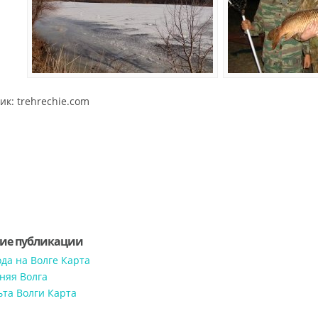
ик: trehrechie.com
ие публикации
да на Волге Карта
няя Волга
ьта Волги Карта