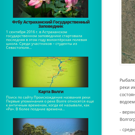
Фгбу Астраханский Государственный
Заповедник
1 сентября 2016 г. в Астраханском
государственном заповеднике стартовала
последняя в этом году волонтёрская полевая
школа. Среди участников – студенты из
Севастополя...
Рыбалк
реки и
Карта Волги
состоя
Поиск по сайту Происхождение названия реки
Первые упоминания о реке Волге относятся еще
водоем
к античным временам, когда её называли, как
«Ра». В более поздние времена...
- верхн
Волгогр
- средн