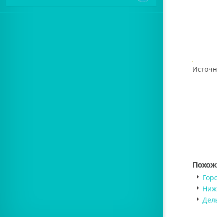
Источн
Похож
Горо
Ниж
Дел