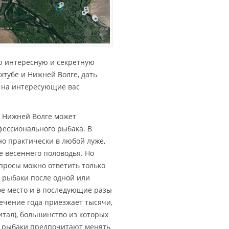
ю интересную и секретную
тубе и Нижней Волге, дать
ь на интересующие вас
а Нижней Волге может
фессионального рыбака. В
о практически в любой луже,
ле весеннего половодья. Но
вопросы можно ответить только
е рыбаки после одной или
ое место и в последующие разы
течение года приезжает тысячи,
итал), большинство из которых
ие рыбаки предпочитают менять