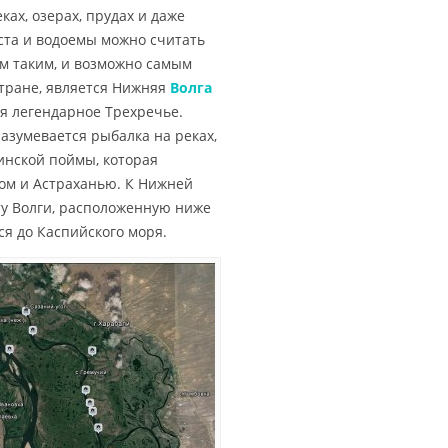
ках, озерах, прудах и даже
еста и водоемы можно считать
м таким, и возможно самым
тране, является Нижняя
Волга
ся легендарное Трехречье.
разумевается рыбалка на реках,
бинской поймы, которая
ом и Астраханью. К Нижней
ту Волги, расположенную ниже
я до Каспийского моря.