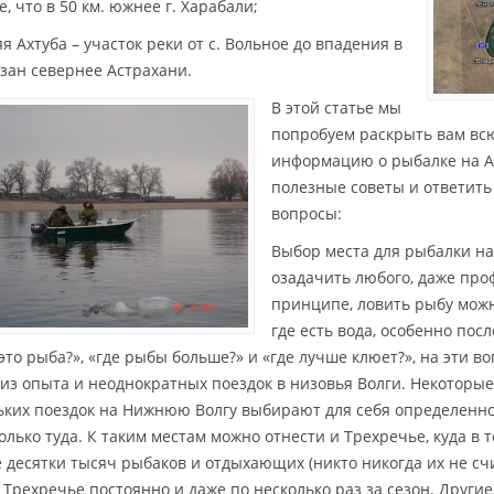
, что в 50 км. южнее г. Харабали;
я Ахтуба – участок реки от с. Вольное до впадения в
узан севернее Астрахани.
В этой статье мы
попробуем раскрыть вам вс
информацию о рыбалке на Ах
полезные советы и ответит
вопросы:
Выбор места для рыбалки н
озадачить любого, даже про
принципе, ловить рыбу можн
где есть вода, особенно пос
 это рыба?», «где рыбы больше?» и «где лучше клюет?», на эти 
 из опыта и неоднократных поездок в низовья Волги. Некоторы
ьких поездок на Нижнюю Волгу выбирают для себя определенн
только туда. К таким местам можно отнести и Трехречье, куда в 
е десятки тысяч рыбаков и отдыхающих (никто никогда их не сч
в Трехречье постоянно и даже по несколько раз за сезон. Друг