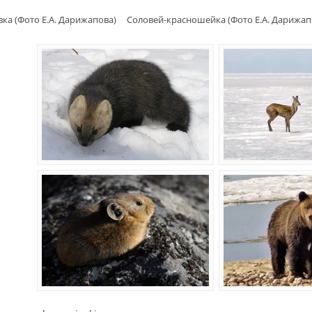
ка (Фото Е.А. Дарижапова)
Соловей-красношейка (Фото Е.А. Дарижап