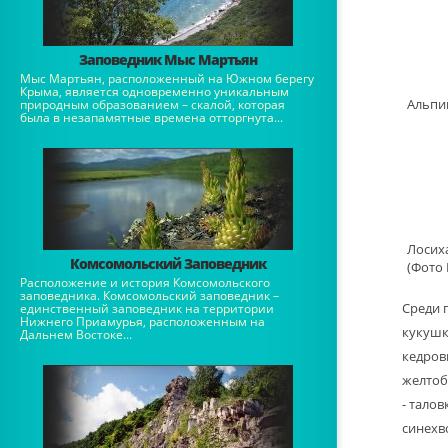
Заповедник Мыс Мартьян
Мыс Мартьян, расположенный на Южном берегу
Крыма, является одновременно уникальным
Альпи
природным образованием – скалой, которая
была в незапамятные времена отторгнута...
Лосих
Комсомольский Заповедник
(Фото 
Расположение и история Комсомольского
заповедника. Комсомольский заповедник –
Среди 
единственный заповедник на территории
Нижнего Приамурья, расположенным на
кукушк
Дальнем Востоке...
кедров
желтоб
- тало
синехв