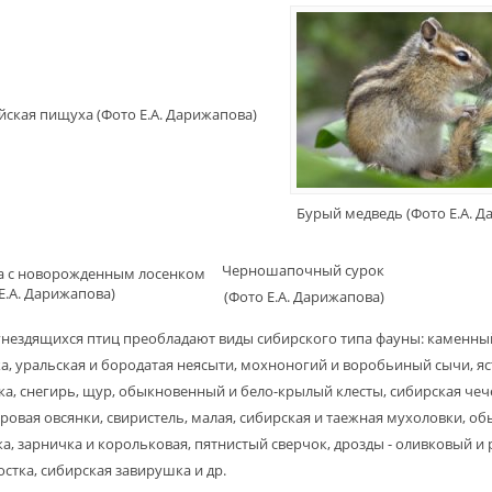
йская пищуха (Фото Е.А. Дарижапова)
Бурый медведь (Фото Е.А. Д
Черношапочный сурок
а с новорожденным лосенком
Е.А. Дарижапова)
(Фото Е.А. Дарижапова)
гнездящихся птиц преобладают виды сибирского типа фауны: каменный
а, уральская и бородатая неясыти, мохноногий и воробьиный сычи, яс
ка, снегирь, щур, обыкновенный и бело-крылый клесты, сибирская че
ровая овсянки, свиристель, малая, сибирская и таежная мухоловки, 
вка, зарничка и корольковая, пятнистый сверчок, дрозды - оливковый 
остка, сибирская завирушка и др.