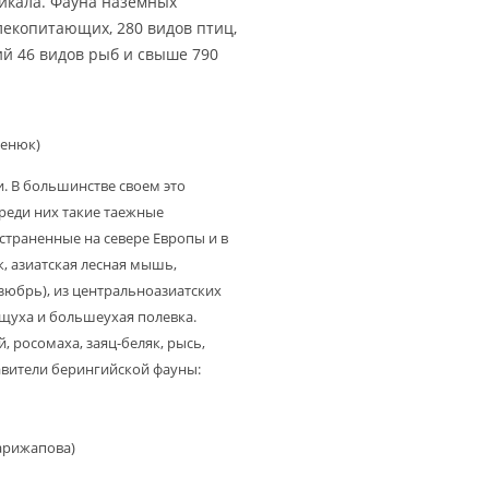
йкала. Фауна наземных
лекопитающих, 280 видов птиц,
ий 46 видов рыб и свыше 790
менюк)
. В большинстве своем это
среди них такие таежные
страненные на севере Европы и в
к, азиатская лесная мышь,
зюбрь), из центральноазиатских
ищуха и большеухая полевка.
, росомаха, заяц-беляк, рысь,
авители берингийской фауны:
Дарижапова)